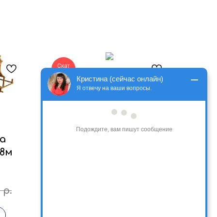
Скат
5 м
Кристина (сейчас онлайн)
Я отвечу на ваши вопросы.
Подождите, вам пишут сообщение
а
Зимняя заливная
 8м
деревянная горка Норд
1 для тюбинга
высота ската, м: 1,8;
длина ската, м: 5,0;
ширина ската, м: 1,26;
р.
215 000
р.
258 000
р.
Подробнее
Заказать