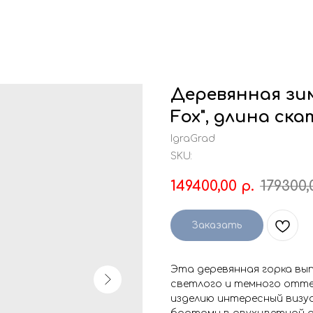
Деревянная зим
Fox", длина ска
IgraGrad
SKU:
149400,00
р.
179300,
Заказать
Эта деревянная горка вы
светлого и темного отте
изделию интересный визуа