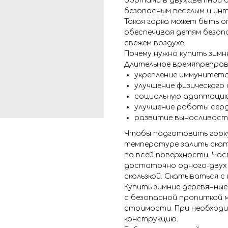
бортами в двухцветной о
безопасным веселым и ин
Такая горка может быть о
обеспечивая детям безопа
свежем воздухе.
Почему нужно купить зимн
Длительное времяпрепров
укрепление иммунитета
улучшение физического
социальную адаптацию
улучшение работы сер
развитие выносливост
Чтобы подготовить горку 
температуре залить скат
по всей поверхности. Ча
достаточно одного-двух 
скользкой. Скатываться с 
Купить зимние деревянные
с безопасной пропиткой 
стоимости. При необход
конструкцию.