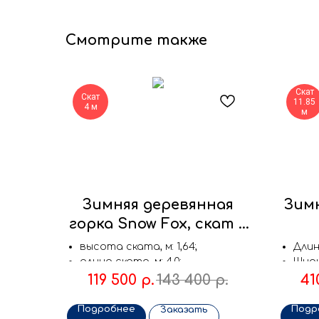
Смотрите также
Скат
Скат
11.85
4 м
м
Зимняя деревянная
Зимн
горка Snow Fox, скат 4
м
высота ската, м: 1,64;
Длин
длина ската, м: 4,0;
Шири
ширина ската, м: 1,28;
Высо
119 500
р.
143 400
р.
41
Подробнее
Подр
Заказать