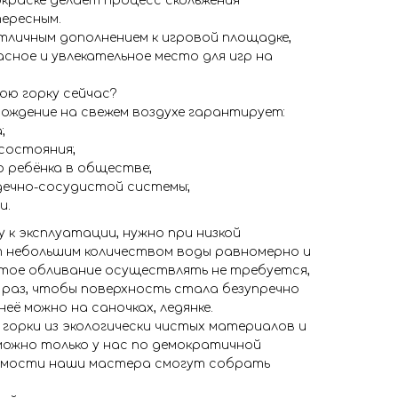
краске делает процесс скольжения
тересным.
тличным дополнением к игровой площадке,
сное и увлекательное место для игр на
юю горку сейчас?
ождение на свежем воздухе гарантирует:
;
 состояния;
 ребёнка в обществе;
дечно-сосудистой системы;
и.
к эксплуатации, нужно при низкой
 небольшим количеством воды равномерно и
стое обливание осуществлять не требуется,
раз, чтобы поверхность стала безупречно
неё можно на саночках, ледянке.
 горки из экологически чистых материалов и
можно только у нас по демократичной
имости наши мастера смогут собрать