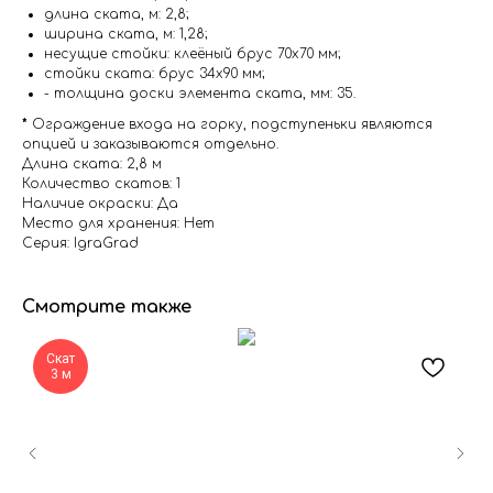
длина ската, м: 2,8;
ширина ската, м: 1,28;
несущие стойки: клеёный брус 70х70 мм;
стойки ската: брус 34х90 мм;
- толщина доски элемента ската, мм: 35.
*
Ограждение входа на горку, подступеньки являются
опцией и заказываются отдельно.
Длина ската: 2,8 м
Количество скатов: 1
Наличие окраски: Да
Место для хранения: Нет
Серия: IgraGrad
Смотрите также
Скат
3 м