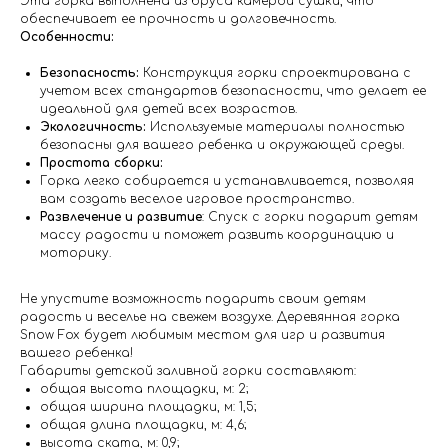
Эта горка выполнена из бруса камерой сушки, что
обеспечивает ее прочность и долговечность.
Особенности:
Безопасность:
Конструкция горки спроектирована с
учетом всех стандартов безопасности, что делает ее
идеальной для детей всех возрастов.
Экологичность:
Используемые материалы полностью
безопасны для вашего ребенка и окружающей среды.
Простота сборки:
Горка легко собирается и устанавливается, позволяя
вам создать веселое игровое пространство.
Развлечение и развитие
: Спуск с горки подарит детям
массу радости и поможет развить координацию и
моторику.
Не упустите возможность подарить своим детям
радость и веселье на свежем воздухе. Деревянная горка
Snow Fox будет любимым местом для игр и развития
вашего ребенка!
Габариты детской заливной горки составляют:
общая высота площадки, м: 2;
общая ширина площадки, м: 1,5;
общая длина площадки, м: 4,6;
высота ската, м: 0,9;